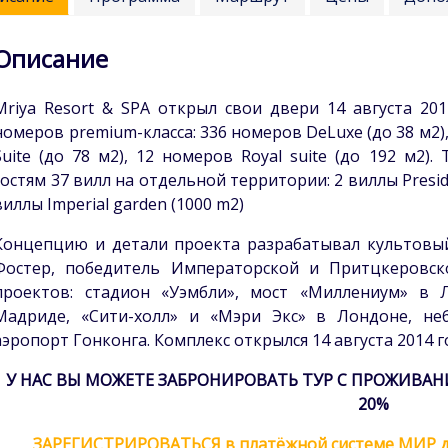
Описание
Mriya Resort & SPA открыл свои двери 14 августа 20
номеров premium-класса: 336 номеров DeLuxe (до 38 м2),
Suite (до 78 м2), 12 номеров Royal suite (до 192 м2
гостям 37 вилл на отдельной территории: 2 виллы Presiden
виллы Imperial garden (1000 m2)
Концепцию и детали проекта разрабатывал культовы
Фостер, победитель Императорской и Притцкеровск
проектов: стадион «Уэмбли», мост «Миллениум» в 
Мадриде, «Сити-холл» и «Мэри Экс» в Лондоне, неб
аэропорт Гонконга. Комплекс открылся 14 августа 2014 г
У НАС ВЫ МОЖЕТЕ ЗАБРОНИРОВАТЬ ТУР С ПРОЖИВА
20%
ЗАРЕГИСТРИРОВАТЬСЯ в платёжной системе МИР д