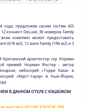
14 года, предложив своим гостям 425
 12 коннект DeLuxe, 36 номеров Family
). Также комплекс может предоставить
t (618 м2), 12 вилл Family (196 м2) и 3
й британский архитектор сэр Норман
ой премий. Норман Фостер - автор
Лондоне, небоскреб «Торре Каха» в
оскреб «Херст-тауэр» в Нью-Йорке,
ода.
НИЕМ В ДАННОМ ОТЕЛЕ С КЭШБЭКОМ
ля участия в АКЦИИ КЭШБЭК 20%