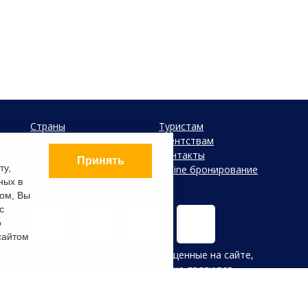
Страны
Туристам
Круизы
Агентствам
Типы отдыха
Контакты
Принять
ту,
Авиабилеты
Online бронирование
ных в
О компании
ом, Вы
с
о
сайтом
х
Все материалы и цены, размещенные на сайте,
носят справочный характер и не являются
публичной офертой, определяемой положениями
Статьи 437 (2) Гражданского кодекса Российской