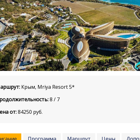
аршрут:
Крым, Mriya Resort 5*
родолжительность:
8 / 7
ена от:
84250
руб.
исание
Программа
Маршрут
Цены
Допо