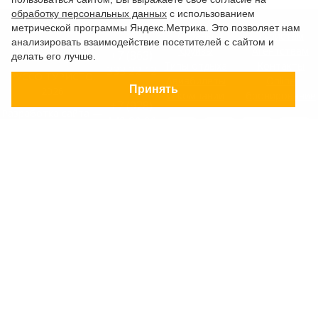
обработку персональных данных
с использованием
метрической программы Яндекс.Метрика. Это позволяет нам
Страны
Туристам
анализировать взаимодействие посетителей с сайтом и
Круизы
Агентствам
+7 (863)
делать его лучше.
Типы отдыха
Контакты
333 22 12
РУССО ТУРИСТО,
Авиабилеты
Online
Принять
2026
О компании
бронирование
+7 (928)
Разработка сайта —
149 20 00
Фабрика турсайтов
+7 (800)
Все материалы и цены,
500 85 21
Политика
размещенные на сайте, носят
конфиденциальности
справочный характер и не
г. Ростов-на-
Дону
являются публичной офертой,
Согласие на
Безымянная
определяемой положениями
Балка, 352
обработку
Статьи 437 (2) Гражданского
конфиденциальных
Заказать
кодекса Российской Федерации.
данных
обратный
В случае указания цен в УЕ,
звонок
Старый сайт
оплата производится только в
Заявка на
Российских рублях по
подбор тура
внутреннему курсу