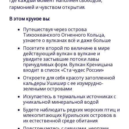
где каждый момент наполнен свободой,
гармонией и чувством открытия.
В этом круизе вы:
Путешествуя через острова
Тихоокеанского Огненного Кольца,
узнаете о вулканах всё и даже больше
Посетите второй по величине в мире
действующий вулкан в вулкане и
увидите застывшие потоки лавы
причудливых форм. Вулкан Креницына
входит в список «Ста чудес России»
Откроете для себя красоту затопленной
кальдеры Ушишир с ее изумрудно-
зелеными островами
Искупаетесь в термальных источниках с
уникальной минеральной водой
Будете наблюдать редких морских птиц и
млекопитающих Курильских островов в
их естественной среде обитания
Повстречаетесь с сивучами, нерпами,