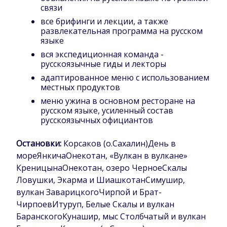
связи
все брифинги и лекции, а также
развлекательная программа на русском
языке
вся экспедиционная команда -
русскоязычные гиды и лекторы
адаптированное меню с использованием
местных продуктов
меню ужина в основном ресторане на
русском языке, усиленный состав
русскоязычных официантов
Остановки:
Корсаков (о.Сахалин)День в
мореЯнкичаОнекотан, «Вулкан в вулкане»
КреницынаОнекотан, озеро ЧерноеСкалы
Ловушки, Экарма и ШиашкотанСимушир,
вулкан ЗаварицкогоЧирпой и Брат-
ЧирпоевИтуруп, Белые Скалы и вулкан
БаранскогоКунашир, мыс Столбчатый и вулкан