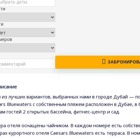
сти
ти
меров
ЗАБРОНИРОВ
писание
 из лучших вариантов, выбранных нами в городе Дубай — по
ars Bluewaters с собственным пляжем расположен в Дубае, в 6
гам гостей 2 открытых бассейна, фитнес-центр и сад.
ра отеля оснащены чайником. В каждом номере есть собствен
рах курортного отеля Caesars Bluewaters есть терраса. В но