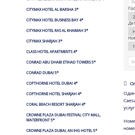
Го
CITYMAX HOTEL AL BARSHA 3*
CITYMAX HOTEL BUSINESS BAY 4*
Де
CITYMAX HOTEL RAS AL KHAIMAH 3*
Но
CITYMAX SHARJAH 3*
CLASS HOTEL APARTMENTS 4*
CONRAD ABU DHABI ETIHAD TOWERS 5*
CONRAD DUBAI 5*
О
COPTHORNE HOTEL DUBAI 4*
Один
COPTHORNE HOTEL SHARJAH 4*
Caes
CORAL BEACH RESORT SHARJAH 4*
услу
CROWNE PLAZA DUBAI FESTIVAL CITY MALL,
WATERFRONT 5*
Номе
номе
CROWNE PLAZA DUBAI, AN IHG HOTEL 5*