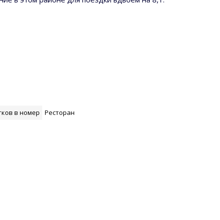
тков в номер
Ресторан