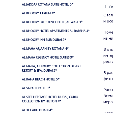
AL JADDAF ROTANA SUITE HOTEL 5*
О
AL KHOORY ATRIUM 4*
Отел
и Вс
AL KHOORY EXECUTIVE HOTEL, AL WASL 3*
AL KHOORY HOTEL APARTMENTS AL BARSHA 4*
Номе
из н
AL KHOORY INN BUR DUBAI 2*
AL MAHA ARJAAN BY ROTANA 4*
В от
инте
AL MAHA REGENCY HOTEL SUITES 3*
рест
AL MAHA, A LUXURY COLLECTION DESERT
RESORT & SPA, DUBAI 5*
В ра
фитн
AL RAHA BEACH HOTEL 5*
AL SARAB HOTEL 3*
Расс
Всем
AL SEEF HERITAGE HOTEL DUBAI, CURIO
меро
COLLECTION BY HILTON 4*
ALOFT ABU DHABI 4*
Пара