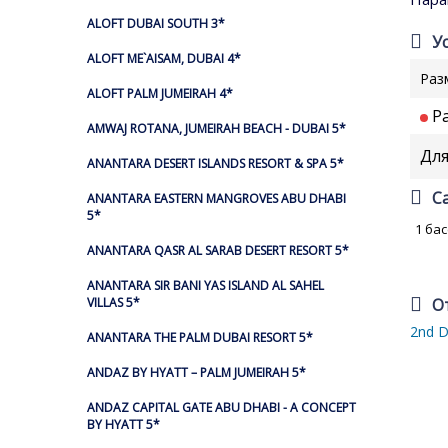
ALOFT DUBAI SOUTH 3*
У
ALOFT ME`AISAM, DUBAI 4*
Раз
ALOFT PALM JUMEIRAH 4*
Ра
AMWAJ ROTANA, JUMEIRAH BEACH - DUBAI 5*
Для
ANANTARA DESERT ISLANDS RESORT & SPA 5*
С
ANANTARA EASTERN MANGROVES ABU DHABI
5*
1 ба
ANANTARA QASR AL SARAB DESERT RESORT 5*
ANANTARA SIR BANI YAS ISLAND AL SAHEL
О
VILLAS 5*
2nd D
ANANTARA THE PALM DUBAI RESORT 5*
ANDAZ BY HYATT – PALM JUMEIRAH 5*
ANDAZ CAPITAL GATE ABU DHABI - A CONCEPT
BY HYATT 5*