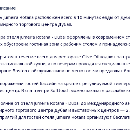
писание
ь Jumeira Rotana расположен всего в 10 минутах езды от Д
емирного торгового центра Дубая.
ра отеля Jumeira Rotana - Dubai оформлены в современном 
их обустроена гостиная зона с рабочим столом и принадлежно
крытом в течение всего дня ресторане Olive Oil подают завт
рнациональной кухни, а по вечерам проводятся специальные
оране Boston с обслуживанием по меню гостям предложат бл
споряжении гостей бассейн на крыше с регулируемой темпе
ес-центр. В спа-центре Softtouch можно заказать расслабля
тояние от отеля Jumeira Rotana - Dubai до международного а
ирного торгового центра Дубая и выставочных центров — 2,
приятий для гостей отеля Jumeira Rotana организуют беспла
м особенно нравится расположение — они оценили проживани