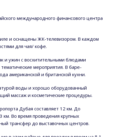
убайского международного финансового центра
стиле и оснащены ЖК-телевизором. В каждом
стями для чая/ кофе.
рак и ужин с восхитительными блюдами
 тематические мероприятия. В баре-
юда американской и британской кухни.
ратурой воды и хорошо оборудованный
ющий массаж и косметические процедуры.
эропорта Дубая составляет 12 км. До
3 км. Во время проведения крупных
тный трансфер до выставочных центров.
е в этом районе для поездки вдвоем на 8,1.