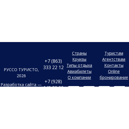
Страны
Туристам
Круизы
Агентствам
+7 (863)
Типы отдыха
Контакты
333 22 12
РУССО ТУРИСТО,
Авиабилеты
Online
2026
О компании
бронирование
+7 (928)
Разработка сайта —
149 20 00
Фабрика турсайтов
+7 (800)
Все материалы и цены,
500 85 21
Политика
размещенные на сайте, носят
конфиденциальности
справочный характер и не
г. Ростов-на-
Дону
являются публичной офертой,
Согласие на
Безымянная
определяемой положениями
Балка, 352