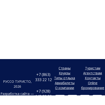
Страны
Туристам
Круизы
Агентствам
+7 (863)
Типы отдыха
Контакты
333 22 12
РУССО ТУРИСТО,
Авиабилеты
Online
2026
О компании
бронирование
+7 (928)
Разработка сайта —
149 20 00
Фабрика турсайтов