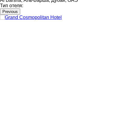
Al Barsha, Аль-Барша, Дубай, ОАЭ
Тип отеля:
Previous