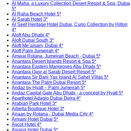
Al Maha, a Luxury Collection Desert Resort & Spa, Dubai
5*
Al Raha Beach Hotel 5*
Al Sarab Hotel 3*
Al Seef Heritage Hotel Dubai, Curio Collection by Hilton
4*
Aloft Abu Dhabi 4*
Aloft Dubai South 3*
Aloft Me`aisam, Dubai 4*
Aloft Palm Jumeirah 4*
Amwaj Rotana, Jumeirah Beach - Dubai 5*
Anantara Desert Islands Resort & Spa 5*
Anantara Eastern Mangroves Abu Dhabi 5*
Anantara Qasr al Sarab Desert Resort 5*
Anantara Sir Bani Yas Island Al Sahel Villas 5*
Anantara The Palm Dubai Resort 5*
Andaz by Hyatt – Palm Jumeirah 5*
Andaz Capital Gate Abu Dhabi - a concept by Hyatt 5*
Aparthotel Adagio Dubai Deira 4*
Arabian Park Hotel 3*
Arbella Boutique Hotel 3*
Arjaan by Rotana - Dubai Media City 4*
Armani Hotel Dubai 5*
Ascot Hotel 4*
Asiana Hotel Dubai 5*