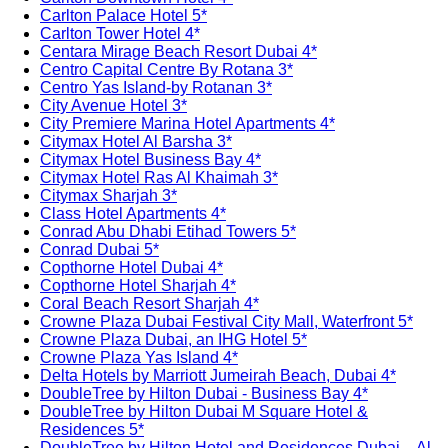
Carlton Palace Hotel 5*
Carlton Tower Hotel 4*
Centara Mirage Beach Resort Dubai 4*
Centro Capital Centre By Rotana 3*
Centro Yas Island-by Rotanan 3*
City Avenue Hotel 3*
City Premiere Marina Hotel Apartments 4*
Citymax Hotel Al Barsha 3*
Citymax Hotel Business Bay 4*
Citymax Hotel Ras Al Khaimah 3*
Citymax Sharjah 3*
Class Hotel Apartments 4*
Conrad Abu Dhabi Etihad Towers 5*
Conrad Dubai 5*
Copthorne Hotel Dubai 4*
Copthorne Hotel Sharjah 4*
Coral Beach Resort Sharjah 4*
Crowne Plaza Dubai Festival City Mall, Waterfront 5*
Crowne Plaza Dubai, an IHG Hotel 5*
Crowne Plaza Yas Island 4*
Delta Hotels by Marriott Jumeirah Beach, Dubai 4*
DoubleTree by Hilton Dubai - Business Bay 4*
DoubleTree by Hilton Dubai M Square Hotel &
Residences 5*
DoubleTree by Hilton Hotel and Residences Dubai – Al