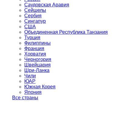
Саудовская Аравия
Сейшелы
Сербия
Сингапур
США
Объединенная Республика Танзания
Турция
Филиппины
Франция
Хорватия
Черногория
Швейцария
Шри-Ланка
Чили
ЮАР
Южная Корея
Япония
Все страны