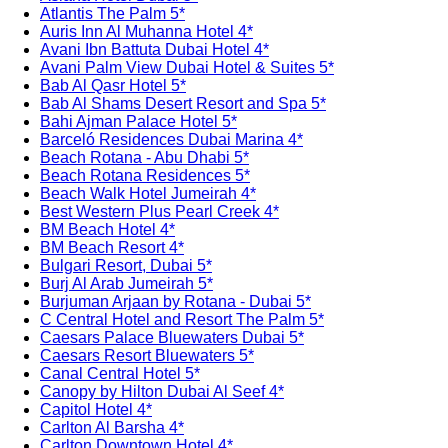
Atlantis The Palm 5*
Auris Inn Al Muhanna Hotel 4*
Avani Ibn Battuta Dubai Hotel 4*
Avani Palm View Dubai Hotel & Suites 5*
Bab Al Qasr Hotel 5*
Bab Al Shams Desert Resort and Spa 5*
Bahi Ajman Palace Hotel 5*
Barceló Residences Dubai Marina 4*
Beach Rotana - Abu Dhabi 5*
Beach Rotana Residences 5*
Beach Walk Hotel Jumeirah 4*
Best Western Plus Pearl Creek 4*
BM Beach Hotel 4*
BM Beach Resort 4*
Bulgari Resort, Dubai 5*
Burj Al Arab Jumeirah 5*
Burjuman Arjaan by Rotana - Dubai 5*
C Central Hotel and Resort The Palm 5*
Caesars Palace Bluewaters Dubai 5*
Caesars Resort Bluewaters 5*
Canal Central Hotel 5*
Canopy by Hilton Dubai Al Seef 4*
Capitol Hotel 4*
Carlton Al Barsha 4*
Carlton Downtown Hotel 4*