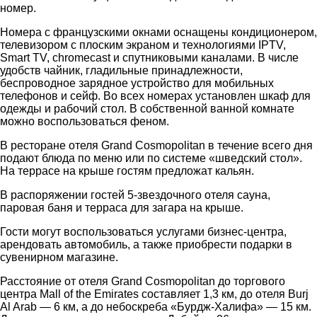
номер.
Номера с французскими окнами оснащены кондиционером,
телевизором с плоским экраном и технологиями IPTV,
Smart TV, chromecast и спутниковыми каналами. В числе
удобств чайник, гладильные принадлежности,
беспроводное зарядное устройство для мобильных
телефонов и сейф. Во всех номерах установлен шкаф для
одежды и рабочий стол. В собственной ванной комнате
можно воспользоваться феном.
В ресторане отеля Grand Cosmopolitan в течение всего дня
подают блюда по меню или по системе «шведский стол».
На террасе на крыше гостям предложат кальян.
В распоряжении гостей 5-звездочного отеля сауна,
паровая баня и терраса для загара на крыше.
Гости могут воспользоваться услугами бизнес-центра,
арендовать автомобиль, а также приобрести подарки в
сувенирном магазине.
Расстояние от отеля Grand Cosmopolitan до торгового
центра Mall of the Emirates составляет 1,3 км, до отеля Burj
Al Arab — 6 км, а до небоскреба «Бурдж-Халифа» — 15 км.