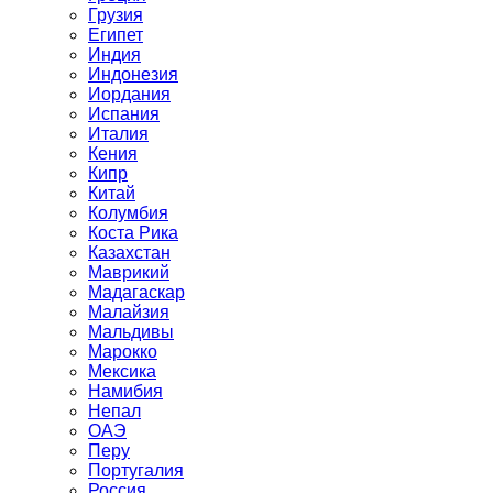
Грузия
Египет
Индия
Индонезия
Иордания
Испания
Италия
Кения
Кипр
Китай
Колумбия
Коста Рика
Казахстан
Маврикий
Мадагаскар
Малайзия
Мальдивы
Марокко
Мексика
Намибия
Непал
ОАЭ
Перу
Португалия
Россия