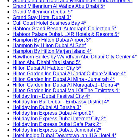
Grand Mercure Hotel and Residences Dubai Airport 4*
Grand Millennium Al Wahda Abu Dhabi 5*
Grand Millennium Dubai 5*
Grand Stay Hotel Dubai 3*
Gulf Court Hotel Business Bay 4*
Habtoor Grand Resort, Autograph Collection 5*
Habtoor Palace Dubai, LXR Hotels & Resorts 5*
Hampton By Hilton Dubai Airport 3*
Hampton by Hilton Dubai Al Seef
Hampton By Hilton Marjan Island 4*
Hawthorn Suites by Wyndham Abu Dhabi City Center 4*
Hilton Abu Dhabi Yas Island 5*
Hilton Dubai Al Habtoor City 5*
Hilton Garden Inn Dubai Al Jadaf Culture Village 4*
Hilton Garden Inn Dubai Al Mina - Jumeirah 4*
Hilton Garden Inn Dubai Al Muraqabat - Deira 4*
Hilton Garden Inn Dubai Mall Of The Emirates 4*
Holiday Inn - Dubai Festival City 4*
Holiday Inn Bur Dubai - Embassy District 4*
Holiday Inn Dubai Al Barsha 3*
Holiday Inn Express Dubai Airport 2*
Holiday Inn Express Dubai Internet City 2*
Holiday Inn Express Dubai Safa Park 2*
Holiday Inn Express Dubai, Jumeirah 2*
Hotel Indigo Dubai Downtown, an IHG Hotel 4*