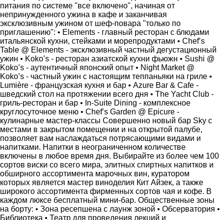
питания по системе "все включено", начиная от
непринужденного ужина в кафе и заканчивая
эксклюзивным ужином от шеф-повара "только по
приглашению": • Elements - главный ресторан с блюдами
итальянской кухни, стейками и морепродуктами • Chef’s
Table @ Elements - эксклюзивный частный дегустационный
ужин • Koko’s - ресторан азиатской кухни фьюжн • Sushi @
Koko’s - аутентичный японский опыт • Night Market @
Koko’s - частный ужин с настоящим теппаньяки на гриле •
Lumière - французская кухня и бар • Azure Bar & Cafe -
шведский стол на протяжении всего дня • The Yacht Club -
гриль-ресторан и бар • In-Suite Dining - комплексное
круглосуточное меню • Chef’s Garden @ Epicure -
кулинарные мастер-классы Совершенно новый бар Sky с
местами в закрытом помещении и на открытой палубе,
позволяет вам наслаждаться потрясающими видами и
напитками. Напитки в неограниченном количестве
включены в любое время дня. Выбирайте из более чем 100
сортов виски со всего мира, элитных спиртных напитков и
обширного ассортимента марочных вин, куратором
которых является мастер виноделия Кит Айзек, а также
широкого ассортимента фирменных сортов чая и кофе. В
каждом люксе бесплатный мини-бар. Общественные зоны
на борту: • Зона ресепшена с лаунж зоной • Обсерватория •
Библиотека • Театр для проведения лекций и