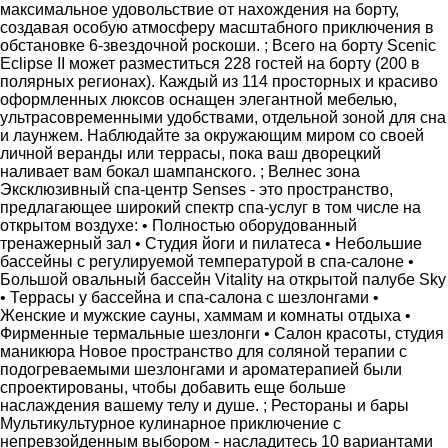
максимальное удовольствие от нахождения на борту,
создавая особую атмосферу масштабного приключения в
обстановке 6-звездочной роскоши. ; Всего на борту Scenic
Eclipse II может разместиться 228 гостей на борту (200 в
полярных регионах). Каждый из 114 просторных и красиво
оформленных люксов оснащен элегантной мебелью,
ультрасовременными удобствами, отдельной зоной для сна
и лаунжем. Наблюдайте за окружающим миром со своей
личной веранды или террасы, пока ваш дворецкий
наливает вам бокал шампанского. ; Велнес зона
Эксклюзивный спа-центр Senses - это пространство,
предлагающее широкий спектр спа-услуг в том числе на
открытом воздухе: • Полностью оборудованный
тренажерный зал • Студия йоги и пилатеса • Небольшие
бассейны с регулируемой температурой в спа-салоне •
Большой овальный бассейн Vitality на открытой палубе Sky
• Террасы у бассейна и спа-салона с шезлонгами •
Женские и мужские сауны, хаммам и комнаты отдыха •
Фирменные термальные шезлонги • Салон красоты, студия
маникюра Новое пространство для соляной терапии с
подогреваемыми шезлонгами и ароматерапией были
спроектированы, чтобы добавить еще больше
наслаждения вашему телу и душе. ; Рестораны и бары
Мультикультурное кулинарное приключение с
непревзойденным выбором - насладитесь 10 вариантами