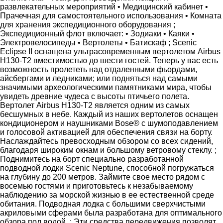
развлекательных мероприятий • Медицинский кабинет •
Прачечная для самостоятельного использования • Комната
для хранения экспедиционного оборудования ;
Экспедиционный флот включает: • Зодиаки • Каяки •
Электровелосипеды • Вертолеты • Батискаф ; Scenic
Eclipse II оснащена ультрасовременным вертолетом Airbus
H130-T2 вместимостью до шести гостей. Теперь у вас есть
возможность пролететь над отдаленными фьордами,
айсбергами и ледниками; или подняться над самыми
значимыми археологическими памятниками мира, чтобы
увидеть древние чудеса с высоты птичьего полета.
Вертолет Airbus H130-T2 является одним из самых
бесшумных в небе. Каждый из наших вертолетов оснащен
кондиционером и наушниками Bose® с шумоподавлением
и голосовой активацией для обеспечения связи на борту.
Наслаждайтесь превосходным обзором со всех сидений,
благодаря широким окнам и большому ветровому стеклу. ;
Поднимитесь на борт специально разработанной
подводной лодки Scenic Neptune, способной погружаться
на глубину до 200 метров. Займите свое место рядом с
восемью гостями и приготовьтесь к незабываемому
наблюдению за морской жизнью в ее естественной среде
обитания. Подводная лодка с большими сверхчистыми
акриловыми сферами была разработана для оптимального
обзора под водой. ; Эти средства передвижения позволят