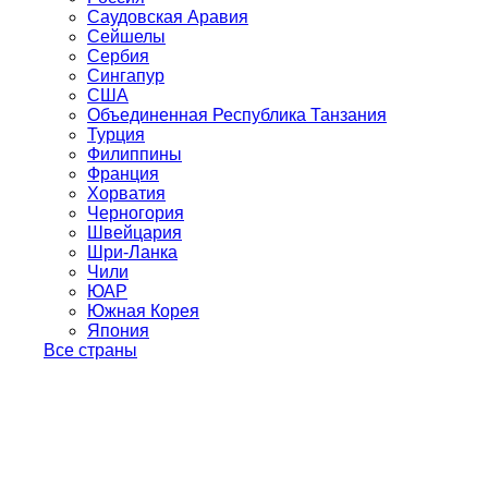
Саудовская Аравия
Сейшелы
Сербия
Сингапур
США
Объединенная Республика Танзания
Турция
Филиппины
Франция
Хорватия
Черногория
Швейцария
Шри-Ланка
Чили
ЮАР
Южная Корея
Япония
Все страны