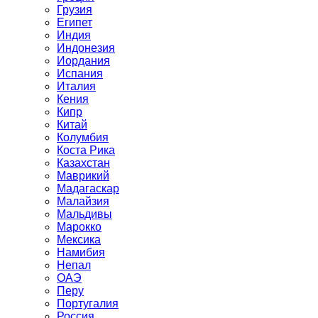
Грузия
Египет
Индия
Индонезия
Иордания
Испания
Италия
Кения
Кипр
Китай
Колумбия
Коста Рика
Казахстан
Маврикий
Мадагаскар
Малайзия
Мальдивы
Марокко
Мексика
Намибия
Непал
ОАЭ
Перу
Португалия
Россия