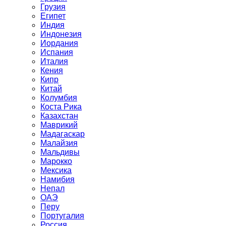
Грузия
Египет
Индия
Индонезия
Иордания
Испания
Италия
Кения
Кипр
Китай
Колумбия
Коста Рика
Казахстан
Маврикий
Мадагаскар
Малайзия
Мальдивы
Марокко
Мексика
Намибия
Непал
ОАЭ
Перу
Португалия
Россия