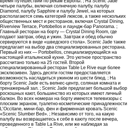
время путешествий по рекам Европы. ; На Scenic Jade
четыре палубы, включая солнечную палубу, палубу
Diamond, палубу Sapphire и палубу Jewel, на которых
располагаются семь категорий люксов, а также нескольких
общественных мест и ресторанов, включая Crystal Dining,
Riverview Terrace, Portobellos и лаундж-бар Panorama. ;
Главный ресторан на борту — Crystal Dining Room, где
подают завтрак, обед и ужин. Завтрак и обед обычно
сервируются в виде «шведского стола». Scenic Jade также
предлагает на выбор два специализированных ресторана.
Первый из них — Portobellos, специализирующийся на
настоящей итальянской кухне. Это уютное пространство
рассчитано только на 25 гостей. Второй
специализированный ресторан Table Le Rive еще более
эксклюзивен. Здесь десяти гостям предоставляется
возможность насладиться ужином из шести блюд. ; На
борту Scenic Jade есть велнес-центр, соляная комната и
тренажерный зал. ; Scenic Jade предлагает большой выбор
роскошных кают, большинство из которых имеют личный
балкон. Во всех номерах на борту имеются телевизоры с
плоским экраном, туалетно-косметические принадлежности
L’Occitane, мини-бар, фен и фирменная кровать Scenic
«Scenic Slumber Bed». ; Независимо от того, на какую
палубу вы возвращаетесь к себе в каюту после вечера,
проведенного в Table La Rive, или же наблюдая за