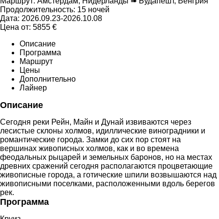
Маршрут:
Амстердам, Нидерланды ➠ Будапешт, Венгрия
Продолжительность:
15 ночей
Дата:
2026.09.23-2026.10.08
Цена от:
5855
€
Описание
Программа
Маршрут
Цены
Дополнительно
Лайнер
Описание
Сегодня реки Рейн, Майн и Дунай извиваются через
лесистые склоны холмов, идиллические виноградники и
романтические города. Замки до сих пор стоят на
вершинах живописных холмов, как и во времена
феодальных рыцарей и земельных баронов, но на местах
древних сражений сегодня располагаются процветающие
живописные города, а готические шпили возвышаются над
живописными поселками, расположенными вдоль берегов
рек.
Программа
Круиз