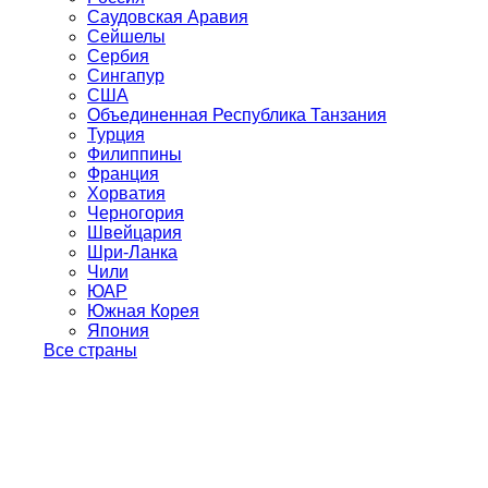
Саудовская Аравия
Сейшелы
Сербия
Сингапур
США
Объединенная Республика Танзания
Турция
Филиппины
Франция
Хорватия
Черногория
Швейцария
Шри-Ланка
Чили
ЮАР
Южная Корея
Япония
Все страны