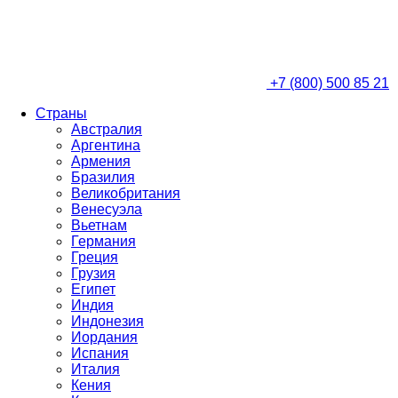
+7 (800) 500 85 21
Страны
Австралия
Аргентина
Армения
Бразилия
Великобритания
Венесуэла
Вьетнам
Германия
Греция
Грузия
Египет
Индия
Индонезия
Иордания
Испания
Италия
Кения