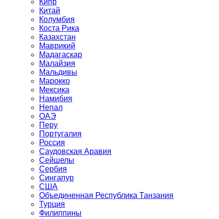
Кипр
Китай
Колумбия
Коста Рика
Казахстан
Маврикий
Мадагаскар
Малайзия
Мальдивы
Марокко
Мексика
Намибия
Непал
ОАЭ
Перу
Португалия
Россия
Саудовская Аравия
Сейшелы
Сербия
Сингапур
США
Объединенная Республика Танзания
Турция
Филиппины