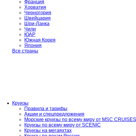
Франция
Хорватия
Черногория
Швейцария
Шри-Ланка
Чили
ЮАР
Южная Корея
Япония
Все страны
Круизы
Правила и тарифы
Акции и спецпредложения
Морские круизы по всему миру от MSC CRUISE
Круизы по всему миру от SCENIC
Круизы на мегаяхтах
Круизы по рекам России