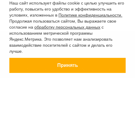
Наш сайт использует файлы cookie с целью улучшить его
работу, повысить его удобство и эффективность на
условиях, изложенных в
Политике конфиденциальности.
Продолжая пользоваться сайтом, Вы выражаете свое
согласие на
обработку персональных данных
с
использованием метрической программы
Яндекс.Метрика. Это позволяет нам анализировать
взаимодействие посетителей с сайтом и делать его
лучше.
РУССО ТУРИСТО, 2026
Принять
Разработка сайта —
Фабрика турсайтов
Политика конфиденциальности
Согласие на обработку конфиденциальных данных
Старый сайт
+7 (863) 333 22 12
+7 (928) 149 20 00