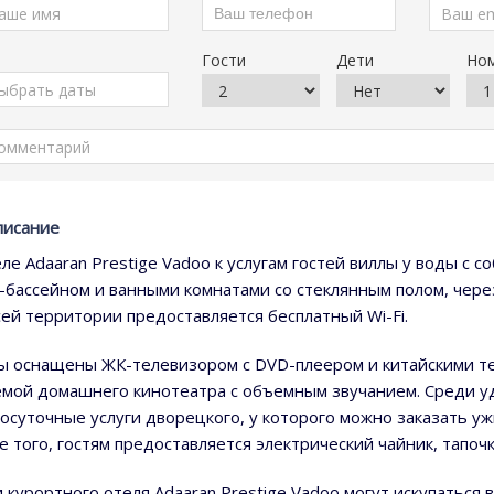
Гости
Дети
Но
писание
еле Adaaran Prestige Vadoo к услугам гостей виллы у воды с
-бассейном и ванными комнатами со стеклянным полом, чере
сей территории предоставляется бесплатный Wi-Fi.
ы оснащены ЖК-телевизором с DVD-плеером и китайскими т
емой домашнего кинотеатра с объемным звучанием. Среди у
лосуточные услуги дворецкого, у которого можно заказать у
е того, гостям предоставляется электрический чайник, тапочк
и курортного отеля Adaaran Prestige Vadoo могут искупаться 