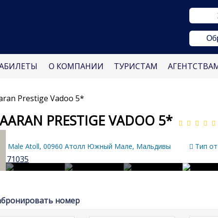
Об
АБИЛЕТЫ
О КОМПАНИИ
ТУРИСТАМ
АГЕНТСТВА
aran Prestige Vadoo 5*
AARAN PRESTIGE VADOO 5*
th Male Atoll, 00960 Атолл Южный Мале, Мальдивы
Тип от
абронировать номер