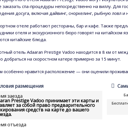
е заказать спа-процедуры непосредственно на виллу. Для г
едения досуга, включая дайвинг, сноркелинг, рыбную ловл и 
рортном отеле работают рестораны, бар и кафе. Также предл
удники отеля и экскурсионного бюро говорят на китайском яз
ются китайские блюда.
ртный отель Adaaran Prestige Vadoo находится в 8 км от ме
о добраться на скоростном катере примерно за 15 минут.
м особенно нравится расположение — они оценили проживани
словия размещения
Самы
Б
мя заезда
aran Prestige Vadoo принимает эти карты и
Бесплатн
авляет за собой право предварительного
кирования средств на карте до вашего
езда.
емя отъезда