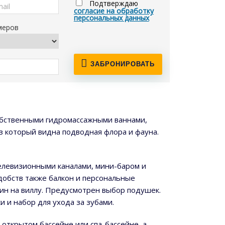
Подтверждаю
согласие на обработку
персональных данных
меров
ЗАБРОНИРОВАТЬ
 собственными гидромассажными ваннами,
з который видна подводная флора и фауна.
елевизионными каналами, мини-баром и
добств также балкон и персональные
жин на виллу. Предусмотрен выбор подушек.
и и набор для ухода за зубами.
в открытом бассейне или спа-бассейне, а