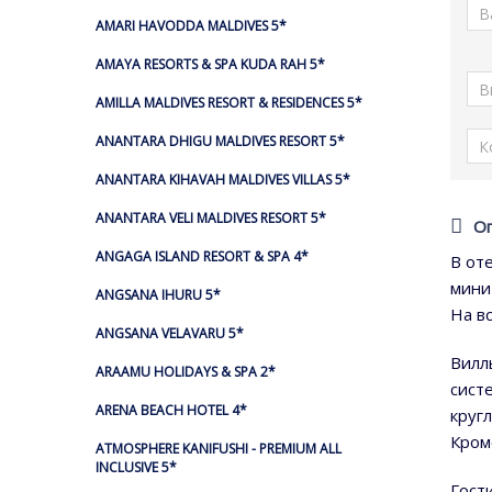
AMARI HAVODDA MALDIVES 5*
AMAYA RESORTS & SPA KUDA RAH 5*
AMILLA MALDIVES RESORT & RESIDENCES 5*
ANANTARA DHIGU MALDIVES RESORT 5*
ANANTARA KIHAVAH MALDIVES VILLAS 5*
ANANTARA VELI MALDIVES RESORT 5*
О
ANGAGA ISLAND RESORT & SPA 4*
В от
мини
ANGSANA IHURU 5*
На в
ANGSANA VELAVARU 5*
Вилл
ARAAMU HOLIDAYS & SPA 2*
сист
ARENA BEACH HOTEL 4*
круг
Кром
ATMOSPHERE KANIFUSHI - PREMIUM ALL
INCLUSIVE 5*
Гост