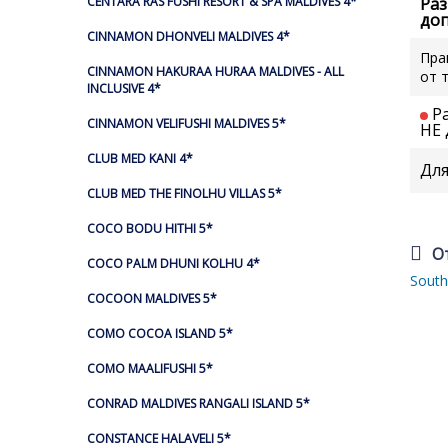
Ра
CENTARA RAS FUSHI RESORT & SPA MALDIVES 4*
доп
CINNAMON DHONVELI MALDIVES 4*
Пра
CINNAMON HAKURAA HURAA MALDIVES - ALL
от 
INCLUSIVE 4*
Р
CINNAMON VELIFUSHI MALDIVES 5*
НЕ 
CLUB MED KANI 4*
Для
CLUB MED THE FINOLHU VILLAS 5*
COCO BODU HITHI 5*
О
COCO PALM DHUNI KOLHU 4*
Sout
COCOON MALDIVES 5*
COMO COCOA ISLAND 5*
COMO MAALIFUSHI 5*
CONRAD MALDIVES RANGALI ISLAND 5*
CONSTANCE HALAVELI 5*