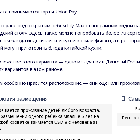
лате принимаются карты Union Pay.
сторане под открытым небом Lily Maa с панорамным видом на 
дский стол». Здесь также можно попробовать более 70 сорто
ются блюда индокитайской кухни в стиле фьюжн, а в рестор
ей могут приготовить блюда китайской кухни.
оложение этого варианта — одно из лучших в Дангети! Гост
их вариантов в этом районе.
м особенно нравится расположение — они оценили проживани
словия размещения
Самы
Б
решается проживание детей любого возраста.
 размещении одного ребёнка младше 6 лет на
Бесплатн
ской кроватке взимается USD 8 с человека за
ь.
азмещение домашних животных