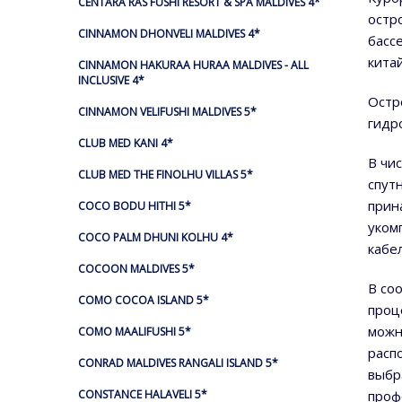
CENTARA RAS FUSHI RESORT & SPA MALDIVES 4*
остр
CINNAMON DHONVELI MALDIVES 4*
басс
кита
CINNAMON HAKURAA HURAA MALDIVES - ALL
INCLUSIVE 4*
Остр
CINNAMON VELIFUSHI MALDIVES 5*
гидр
CLUB MED KANI 4*
В чи
CLUB MED THE FINOLHU VILLAS 5*
спут
прин
COCO BODU HITHI 5*
уком
COCO PALM DHUNI KOLHU 4*
кабе
COCOON MALDIVES 5*
В со
COMO COCOA ISLAND 5*
проц
можн
COMO MAALIFUSHI 5*
расп
CONRAD MALDIVES RANGALI ISLAND 5*
выбр
проф
CONSTANCE HALAVELI 5*