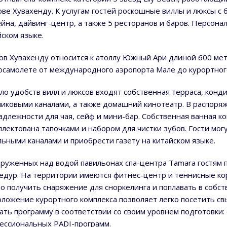
ове Хувахенду. К услугам гостей роскошные виллы и люксы с б
ейна, дайвинг-центр, а также 5 ресторанов и баров. Персонал
йском языке.
ов Хувахенду относится к атоллу Южный Ари длиной 600 мет
осамолете от международного аэропорта Мале до курортного 
сло удобств вилл и люксов входят собственная терраса, конд
никовыми каналами, а также домашний кинотеатр. В распоря
адлежности для чая, сейф и мини-бар. Собственная ванная к
плектована тапочками и набором для чистки зубов. Гости мог
льными каналами и приобрести газету на китайском языке.
оруженных над водой павильонах спа-центра Tamara гостям
едур. На территории имеются фитнес-центр и теннисные кор
о получить снаряжение для сноркелинга и поплавать в собст
оложение курортного комплекса позволяет легко посетить св
ать программу в соответствии со своим уровнем подготовки
ессиональных PADI-программ.