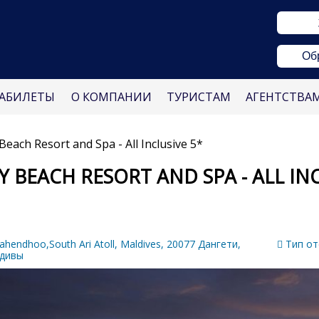
Об
АБИЛЕТЫ
О КОМПАНИИ
ТУРИСТАМ
АГЕНТСТВА
 Beach Resort and Spa - All Inclusive 5*
LY BEACH RESORT AND SPA - ALL IN
hendhoo,South Ari Atoll, Maldives, 20077 Дангети,
Тип от
дивы