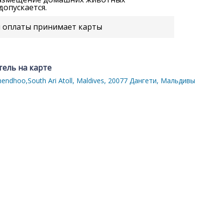
допускается.
 оплаты принимает карты
тель на карте
endhoo,South Ari Atoll, Maldives, 20077 Дангети, Мальдивы