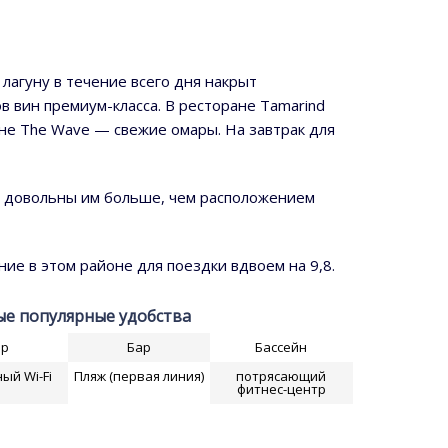
лагуну в течение всего дня накрыт
в вин премиум-класса. В ресторане Tamarind
ане The Wave — свежие омары. На завтрак для
и довольны им больше, чем расположением
е в этом районе для поездки вдвоем на 9,8.
е популярные удобства
ар
Бар
Бассейн
ый Wi-Fi
Пляж (первая линия)
потрясающий
фитнес-центр