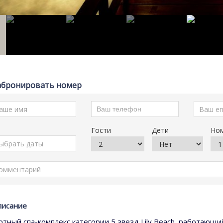
абронировать номер
Гости
Дети
Но
писание
ртный спа-комплекс категории 5 звезд Lily Beach, работающи