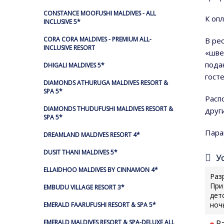
CONSTANCE MOOFUSHI MALDIVES - ALL
К оп
INCLUSIVE 5*
CORA CORA MALDIVES - PREMIUM ALL-
В ре
INCLUSIVE RESORT
«шве
пода
DHIGALI MALDIVES 5*
гост
DIAMONDS ATHURUGA MALDIVES RESORT &
SPA 5*
Расп
DIAMONDS THUDUFUSHI MALDIVES RESORT &
друг
SPA 5*
Пара
DREAMLAND MALDIVES RESORT 4*
DUSIT THANI MALDIVES 5*
У
ELLAIDHOO MALDIVES BY CINNAMON 4*
Раз
При
EMBUDU VILLAGE RESORT 3*
дет
ноч
EMERALD FAARUFUSHI RESORT & SPA 5*
Р
EMERALD MALDIVES RESORT & SPA-DELUXE ALL