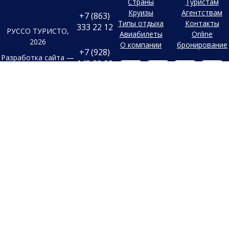
Страны
Туристам
Круизы
Агентствам
+7 (863)
Типы отдыха
Контакты
333 22 12
РУССО ТУРИСТО,
Авиабилеты
Online
2026
О компании
бронирование
+7 (928)
Разработка сайта —
149 20 00
Фабрика турсайтов
+7 (800)
Все материалы и цены,
500 85 21
Политика
размещенные на сайте, носят
конфиденциальности
справочный характер и не
г. Ростов-на-
Дону
являются публичной офертой,
Согласие на
Безымянная
определяемой положениями
Балка, 352
обработку
Статьи 437 (2) Гражданского
конфиденциальных
Заказать
кодекса Российской Федерации.
данных
обратный
В случае указания цен в УЕ,
звонок
Старый сайт
оплата производится только в
Заявка на
Российских рублях по
подбор тура
внутреннему курсу
туроператора на день оплаты.
Обращаем ваше внимание, что