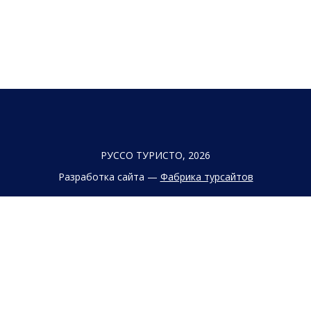
РУССО ТУРИСТО, 2026
Разработка сайта —
Фабрика турсайтов
Политика конфиденциальности
Согласие на обработку конфиденциальных данных
Старый сайт
+7 (863) 333 22 12
+7 (928) 149 20 00