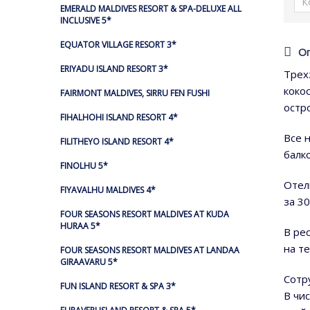
EMERALD MALDIVES RESORT & SPA-DELUXE ALL
INCLUSIVE 5*
EQUATOR VILLAGE RESORT 3*
О
ERIYADU ISLAND RESORT 3*
Трех
коко
FAIRMONT MALDIVES, SIRRU FEN FUSHI
остр
FIHALHOHI ISLAND RESORT 4*
Все 
FILITHEYO ISLAND RESORT 4*
балк
FINOLHU 5*
Отел
FIYAVALHU MALDIVES 4*
за 30
FOUR SEASONS RESORT MALDIVES AT KUDA
HURAA 5*
В ре
на т
FOUR SEASONS RESORT MALDIVES AT LANDAA
GIRAAVARU 5*
Сотр
FUN ISLAND RESORT & SPA 3*
В чи