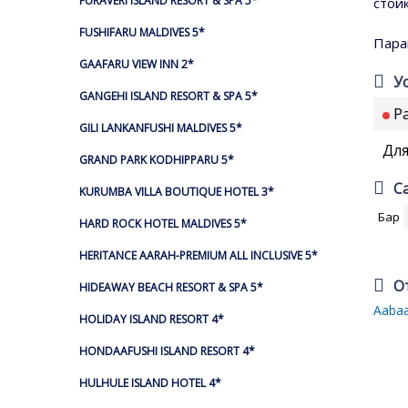
FURAVERI ISLAND RESORT & SPA 5*
стой
FUSHIFARU MALDIVES 5*
Пара
GAAFARU VIEW INN 2*
У
GANGEHI ISLAND RESORT & SPA 5*
Ра
GILI LANKANFUSHI MALDIVES 5*
Для
GRAND PARK KODHIPPARU 5*
С
KURUMBA VILLA BOUTIQUE HOTEL 3*
Бар
HARD ROCK HOTEL MALDIVES 5*
HERITANCE AARAH-PREMIUM ALL INCLUSIVE 5*
О
HIDEAWAY BEACH RESORT & SPA 5*
Aaba
HOLIDAY ISLAND RESORT 4*
HONDAAFUSHI ISLAND RESORT 4*
HULHULE ISLAND HOTEL 4*