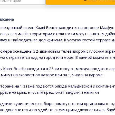
писание
звездочный отель Kaani Beach находится на острове Маафуш
совых пальм. На территории отеля гости могут заняться дайв
овах и наблюдать за дельфинами. К услугам гостей терраса дл
номера оснащены 32-дюймовым телевизором с плоским экран
она открывается вид на город или море. В ванной комнате в 
ь Kaani Beach находится в 25 км к югу от международного а
 минут на скоростном катере или за 1,5 часа на пароме.
сторане на 1 этаже подаются блюда мальдивской и континент
еррасе на крыше гостям предложат закуски и напитки.
удники туристического бюро помогут гостям организовать о
сле дополнительных удобств отеля принадлежности для барбе