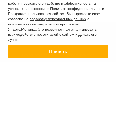
работу, повысить его удобство и эффективность на
условиях, изложенных в
Политике конфиденциальности.
Продолжая пользоваться сайтом, Вы выражаете свое
согласие на
обработку персональных данных
с
использованием метрической программы
Яндекс.Метрика. Это позволяет нам анализировать
взаимодействие посетителей с сайтом и делать его
лучше.
РУССО ТУРИСТО, 2026
Принять
Разработка сайта —
Фабрика турсайтов
Политика конфиденциальности
Согласие на обработку конфиденциальных данных
Старый сайт
+7 (863) 333 22 12
+7 (928) 149 20 00
+7 (800) 500 85 21