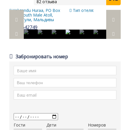
82 отзыва
Veligandu Huraa, PO Box
Тип отеля:
2014, South Male Atoll,
08410 Гули, Мальдивы
Забронировать номер
Гости
Дети
Номеров