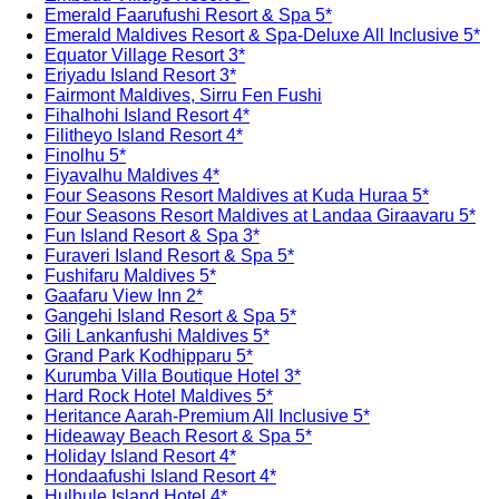
Emerald Faarufushi Resort & Spa 5*
Emerald Maldives Resort & Spa-Deluxe All Inclusive 5*
Equator Village Resort 3*
Eriyadu Island Resort 3*
Fairmont Maldives, Sirru Fen Fushi
Fihalhohi Island Resort 4*
Filitheyo Island Resort 4*
Finolhu 5*
Fiyavalhu Maldives 4*
Four Seasons Resort Maldives at Kuda Huraa 5*
Four Seasons Resort Maldives at Landaa Giraavaru 5*
Fun Island Resort & Spa 3*
Furaveri Island Resort & Spa 5*
Fushifaru Maldives 5*
Gaafaru View Inn 2*
Gangehi Island Resort & Spa 5*
Gili Lankanfushi Maldives 5*
Grand Park Kodhipparu 5*
Kurumba Villa Boutique Hotel 3*
Hard Rock Hotel Maldives 5*
Heritance Aarah-Premium All Inclusive 5*
Hideaway Beach Resort & Spa 5*
Holiday Island Resort 4*
Hondaafushi Island Resort 4*
Hulhule Island Hotel 4*