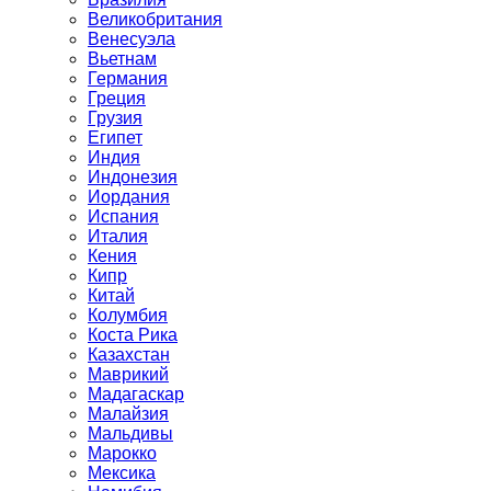
Великобритания
Венесуэла
Вьетнам
Германия
Греция
Грузия
Египет
Индия
Индонезия
Иордания
Испания
Италия
Кения
Кипр
Китай
Колумбия
Коста Рика
Казахстан
Маврикий
Мадагаскар
Малайзия
Мальдивы
Марокко
Мексика