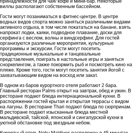
принадлежности для чая/ кофе и мини-бар. Некоторые
виллы располагают собственным бассейном.
Гости могут позаниматься в фитнес-центре. В центре
водных видов спорта можно заняться различными видами
активного отдыха, в том числе покататься на банане, взять
напрокат лодки, каяки, подводное плавание, доски для
серфинга с веслом, волны и виндсерфинг. Для гостей
организуются различные мероприятия, культурные
программы и экскурсии. Гости могут посетить
традиционные музыкальные и танцевальные
представления, поиграть в настольные игры и заняться
сноркелингом, а также покормить рыб и посмотреть кино на
пляже. Кроме того, гости могут посетить занятия йогой с
захватывающим видом на восход или закат.
В одном из баров курортного отеля работают 2 бара.
Главный ресторан Palms открыт на завтрак, обед и ужин. В
ресторане подают блюда интернациональной кухни. В
распоряжении гостей крытая и открытая террасы с видом
на лагуны. В ресторане Thari подают блюда по сюрпринам.
В ресторане подают изысканные блюда местной
мальдивской, тайской, японской и сингапурской кухни в
уютной обстановке под звездным небом.
Курортный отель Noku Maldives расположен в 45 минутах