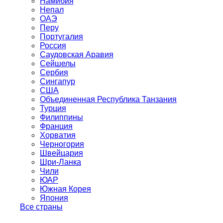
Намибия
Непал
ОАЭ
Перу
Португалия
Россия
Саудовская Аравия
Сейшелы
Сербия
Сингапур
США
Объединенная Республика Танзания
Турция
Филиппины
Франция
Хорватия
Черногория
Швейцария
Шри-Ланка
Чили
ЮАР
Южная Корея
Япония
Все страны