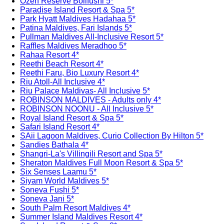
Ozen Reserve Bolifushi 5*
Paradise Island Resort & Spa 5*
Park Hyatt Maldives Hadahaa 5*
Patina Maldives, Fari Islands 5*
Pullman Maldives All-Inclusive Resort 5*
Raffles Maldives Meradhoo 5*
Rahaa Resort 4*
Reethi Beach Resort 4*
Reethi Faru, Bio Luxury Resort 4*
Riu Atoll-All Inclusive 4*
Riu Palace Maldivas- All Inclusive 5*
ROBINSON MALDIVES - Adults only 4*
ROBINSON NOONU - All Inclusive 5*
Royal Island Resort & Spa 5*
Safari Island Resort 4*
SAii Lagoon Maldives, Curio Collection By Hilton 5*
Sandies Bathala 4*
Shangri-La's Villingili Resort and Spa 5*
Sheraton Maldives Full Moon Resort & Spa 5*
Six Senses Laamu 5*
Siyam World Maldives 5*
Soneva Fushi 5*
Soneva Jani 5*
South Palm Resort Maldives 4*
Summer Island Maldives Resort 4*