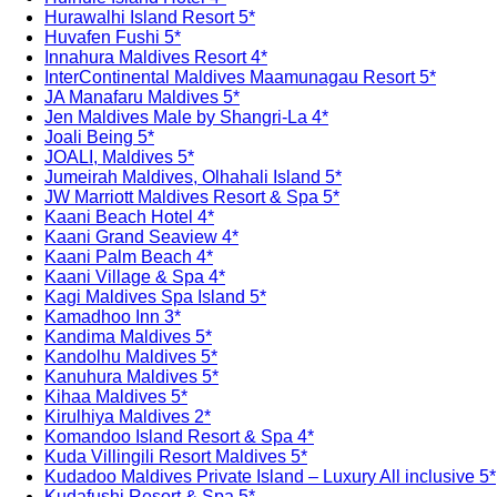
Hurawalhi Island Resort 5*
Huvafen Fushi 5*
Innahura Maldives Resort 4*
InterContinental Maldives Maamunagau Resort 5*
JA Manafaru Maldives 5*
Jen Maldives Male by Shangri-La 4*
Joali Being 5*
JOALI, Maldives 5*
Jumeirah Maldives, Olhahali Island 5*
JW Marriott Maldives Resort & Spa 5*
Kaani Beach Hotel 4*
Kaani Grand Seaview 4*
Kaani Palm Beach 4*
Kaani Village & Spa 4*
Kagi Maldives Spa Island 5*
Kamadhoo Inn 3*
Kandima Maldives 5*
Kandolhu Maldives 5*
Kanuhura Maldives 5*
Kihaa Maldives 5*
Kirulhiya Maldives 2*
Komandoo Island Resort & Spa 4*
Kuda Villingili Resort Maldives 5*
Kudadoo Maldives Private Island – Luxury All inclusive 5*
Kudafushi Resort & Spa 5*