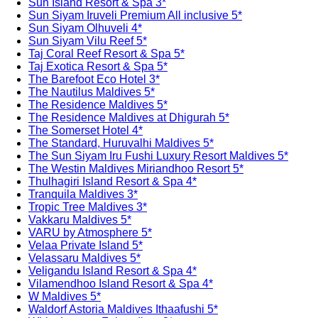
Sun Island Resort & Spa 3*
Sun Siyam Iruveli Premium All inclusive 5*
Sun Siyam Olhuveli 4*
Sun Siyam Vilu Reef 5*
Taj Coral Reef Resort & Spa 5*
Taj Exotica Resort & Spa 5*
The Barefoot Eco Hotel 3*
The Nautilus Maldives 5*
The Residence Maldives 5*
The Residence Maldives at Dhigurah 5*
The Somerset Hotel 4*
The Standard, Huruvalhi Maldives 5*
The Sun Siyam Iru Fushi Luxury Resort Maldives 5*
The Westin Maldives Miriandhoo Resort 5*
Thulhagiri Island Resort & Spa 4*
Tranquila Maldives 3*
Tropic Tree Maldives 3*
Vakkaru Maldives 5*
VARU by Atmosphere 5*
Velaa Private Island 5*
Velassaru Maldives 5*
Veligandu Island Resort & Spa 4*
Vilamendhoo Island Resort & Spa 4*
W Maldives 5*
Waldorf Astoria Maldives Ithaafushi 5*