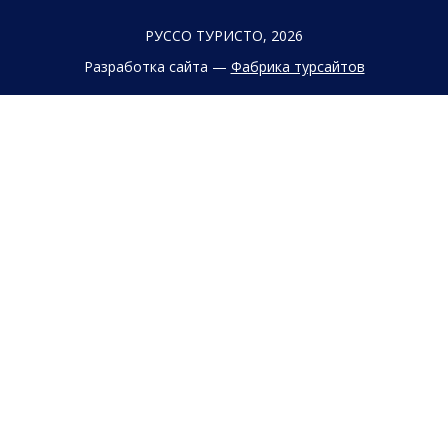
РУССО ТУРИСТО, 2026
Разработка сайта —
Фабрика турсайтов
Политика конфиденциальности
Согласие на обработку конфиденциальных данных
Старый сайт
+7 (863) 333 22 12
+7 (928) 149 20 00
+7 (800) 500 85 21
г. Ростов-на-Дону
Безымянная Балка, 352
Заказать обратный звонок
Заявка на подбор тура
Страны
Туристам
Круизы
Агентствам