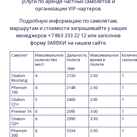
услуги по аренде частных самолетов и
организации VIP-чартеров.
Подробную информацию по самолётам,
маршрутам и стоимости запрашивайте у наших
менеджеров +7 863 333 22 12 или заполнив
форму ЗАЯВКИ на нашем сайте.
Самолет
Максимальное
Дальность
Maксимальное
Количе
количество
полета
время в
салоно
мест
полете
(км)
Citation
4
2130
2:30
1
Mustang
Phenom
4
2148
2:30
1
100
Citation
5
2400
2:45
1
CJ1+
Premier 1A
6
2095
3:00
1
Citation
6
2990
3:30
1
CJ2+
Phenom
6
3334
3:30
1
300