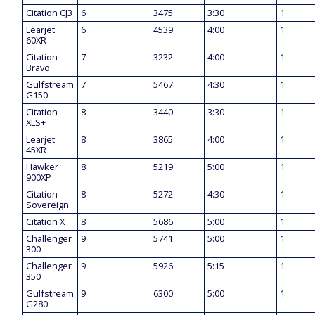
Citation CJ3
6
3475
3:30
1
Learjet
6
4539
4:00
1
60XR
Citation
7
3232
4:00
1
Bravo
Gulfstream
7
5467
4:30
1
G150
Citation
8
3440
3:30
1
XLS+
Learjet
8
3865
4:00
1
45XR
Hawker
8
5219
5:00
1
900XP
Citation
8
5272
4:30
1
Sovereign
Citation X
8
5686
5:00
1
Challenger
9
5741
5:00
1
300
Challenger
9
5926
5:15
1
350
Gulfstream
9
6300
5:00
1
G280