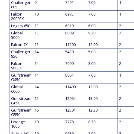
Challenger
9
7491
7:00
1
605
Falcon
10
6975
7:00
1
2000EX
Legacy 650
13
6019
6:00
2
Global
13
8889
9:30
2
5000
Falcon 7X
13
11200
12:00
2
Challenger
14
5430
5:00
2
850
Falcon
14
7990
8:00
2
900EX
Gulfstream
14
8061
7:00
1
G450
Global
14
11400
12:00
2
6000
Gulfstream
15
12964
13:00
2
G650
Gulfstream
16
12501
12:30
2
G550
Lineage
19
7778
8:30
2
1000
Airbus ACJ
19
9630
7:00
2