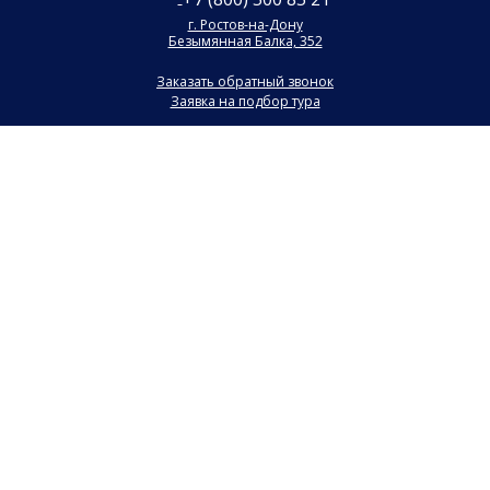
г. Ростов-на-Дону
Безымянная Балка, 352
Заказать обратный звонок
Заявка на подбор тура
Страны
Туристам
Круизы
Агентствам
Типы отдыха
Контакты
Авиабилеты
Online бронирование
О компании
Все материалы и цены, размещенные на сайте, носят
справочный характер и не являются публичной офертой,
определяемой положениями Статьи 437 (2) Гражданского
кодекса Российской Федерации. В случае указания цен в УЕ,
оплата производится только в Российских рублях по
внутреннему курсу туроператора на день оплаты.
Обращаем ваше внимание, что в связи с резким